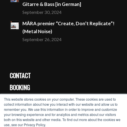
Gitarre & Bass [in German]
September 30, 2024
MĀRA premier “Create, Don’t Replicate”!
(Metal Noise)
September 26, 2024
CONTACT
BOOKING
PRESS
This website stores cookies on your computer. These cookies are used to
collect information about how you interact with our website and allow us to
remember you. We use this information in order to improve and customize
your browsing experience and for analytics and metrics about our visitors
MĀRA’s newsletter >>
both on this website and other media. To find out more about the cookies we
use, see our Privacy Policy.