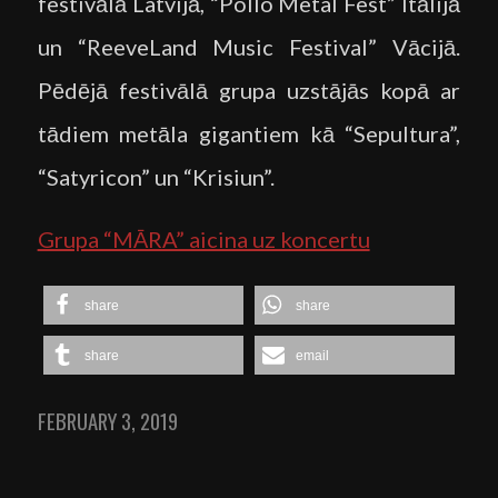
festivālā Latvijā, “Pollo Metal Fest” Itālijā
un “ReeveLand Music Festival” Vācijā.
Pēdējā festivālā grupa uzstājās kopā ar
tādiem metāla gigantiem kā “Sepultura”,
“Satyricon” un “Krisiun”.
Grupa “MĀRA” aicina uz koncertu
share
share
share
email
FEBRUARY 3, 2019